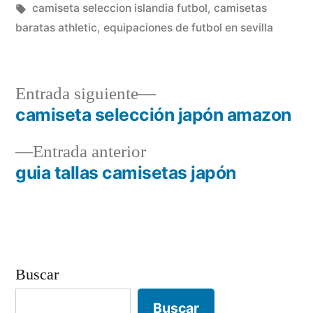
en
Etiquetas:
camiseta seleccion islandia futbol
,
camisetas
baratas athletic
,
equipaciones de futbol en sevilla
Entrada
Entrada siguiente
siguiente:
camiseta selección japón amazon
Navegación
Entrada
Entrada anterior
de
anterior:
guia tallas camisetas japón
entradas
Buscar
Buscar