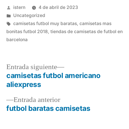
Publicado
istern
4 de abril de 2023
por
Publicado
Uncategorized
en
Etiquetas:
camisetas futbol muy baratas
,
camisetas mas
bonitas futbol 2018
,
tiendas de camisetas de futbol en
barcelona
Entrada
Entrada siguiente
siguiente:
camisetas futbol americano
Navegación
aliexpress
de
Entrada
Entrada anterior
entradas
anterior:
futbol baratas camisetas