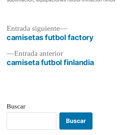
Entrada
Entrada siguiente
siguiente:
camisetas futbol factory
Navegación
Entrada
Entrada anterior
de
anterior:
camiseta futbol finlandia
entradas
Buscar
Buscar