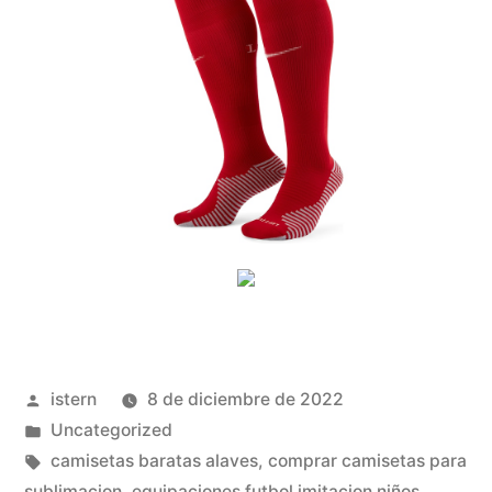
Publicado
istern
8 de diciembre de 2022
por
Publicado
Uncategorized
en
Etiquetas:
camisetas baratas alaves
,
comprar camisetas para
sublimacion
,
equipaciones futbol imitacion niños