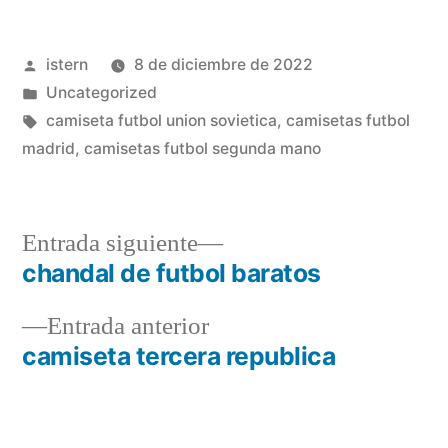
Publicado
istern
8 de diciembre de 2022
por
Publicado
Uncategorized
en
Etiquetas:
camiseta futbol union sovietica
,
camisetas futbol
madrid
,
camisetas futbol segunda mano
Entrada
Entrada siguiente
siguiente:
chandal de futbol baratos
Navegación
Entrada
Entrada anterior
de
anterior:
camiseta tercera republica
entradas