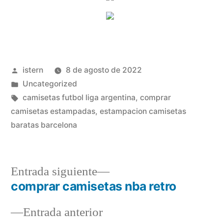
Publicado
istern
8 de agosto de 2022
por
Publicado
Uncategorized
en
Etiquetas:
camisetas futbol liga argentina
,
comprar
camisetas estampadas
,
estampacion camisetas
baratas barcelona
Entrada
Entrada siguiente
siguiente:
comprar camisetas nba retro
Navegación
Entrada
Entrada anterior
de