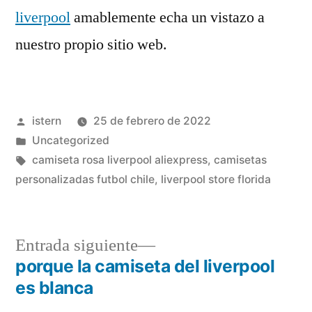
liverpool
amablemente echa un vistazo a
nuestro propio sitio web.
Publicado
istern
25 de febrero de 2022
por
Publicado
Uncategorized
en
Etiquetas:
camiseta rosa liverpool aliexpress
,
camisetas
personalizadas futbol chile
,
liverpool store florida
Entrada
Entrada siguiente
siguiente:
porque la camiseta del liverpool
Navegación
es blanca