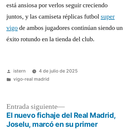
está ansiosa por verlos seguir creciendo
juntos, y las camiseta réplicas futbol
super
vigo
de ambos jugadores continúan siendo un
éxito rotundo en la tienda del club.
Publicado
istern
4 de julio de 2025
por
Publicado
vigo-real madrid
en
Entrada
Entrada siguiente
siguiente:
El nuevo fichaje del Real Madrid,
Navegación
Joselu, marcó en su primer