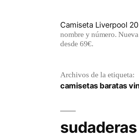
Saltar
al
Camiseta Liverpool 2
contenido
nombre y número. Nueva c
desde 69€.
Archivos de la etiqueta:
camisetas baratas vin
sudaderas 