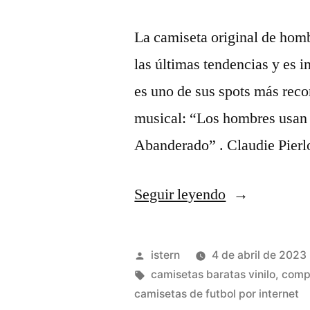
La camiseta original de hombr
las últimas tendencias y es i
es uno de sus spots más reco
musical: “Los hombres usan
Abanderado” . Claudie Pierl
«sudaderas
Seguir leyendo
futbol»
Publicado
istern
4 de abril de 2023
por
Etiquetas:
camisetas baratas vinilo
,
compr
camisetas de futbol por internet