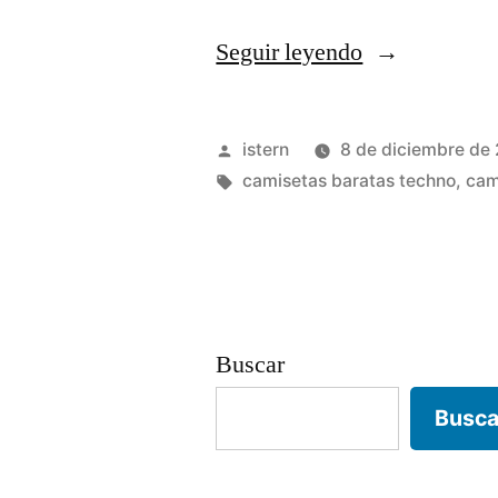
«comprar
Seguir leyendo
camisetas
por
Publicado
istern
8 de diciembre de
mayor»
por
Etiquetas:
camisetas baratas techno
,
cam
Buscar
Busca