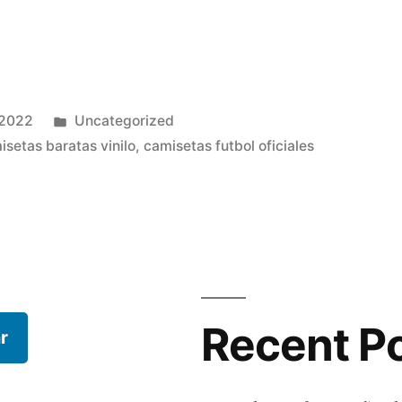
Publicado
 2022
Uncategorized
en
isetas baratas vinilo
,
camisetas futbol oficiales
Recent P
r