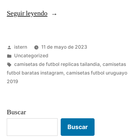
«replicas
Seguir leyendo
camisetas
futbol
Publicado
istern
11 de mayo de 2023
2019»
por
Publicado
Uncategorized
en
Etiquetas:
camisetas de futbol replicas tailandia
,
camisetas
futbol baratas instagram
,
camisetas futbol uruguayo
2019
Buscar
Buscar