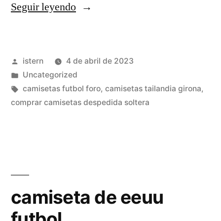
«editar
Seguir leyendo
camisetas
de
Publicado
istern
4 de abril de 2023
futbol
por
Publicado
Uncategorized
americano»
en
Etiquetas:
camisetas futbol foro
,
camisetas tailandia girona
,
comprar camisetas despedida soltera
camiseta de eeuu
futbol