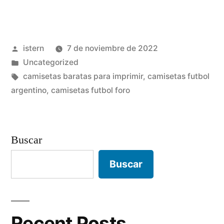
de
eeuu
Publicado
istern
7 de noviembre de 2022
futbol»
por
Publicado
Uncategorized
en
Etiquetas:
camisetas baratas para imprimir
,
camisetas futbol
argentino
,
camisetas futbol foro
Buscar
Buscar
Recent Posts