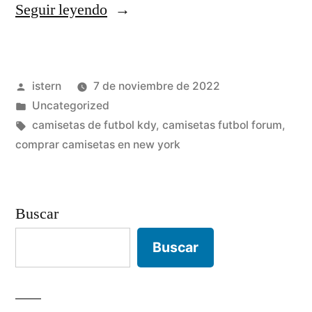
«comprar
Seguir leyendo
camisetas
rock
Publicado
istern
7 de noviembre de 2022
barcelona»
por
Publicado
Uncategorized
en
Etiquetas:
camisetas de futbol kdy
,
camisetas futbol forum
,
comprar camisetas en new york
Buscar
Buscar