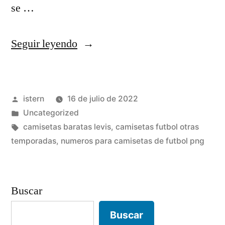
se …
«camiseta
Seguir leyendo
simbolo
japónes
Publicado
istern
16 de julio de 2022
con
por
Publicado
Uncategorized
una
en
Etiquetas:
camisetas baratas levis
,
camisetas futbol otras
corona»
temporadas
,
numeros para camisetas de futbol png
Buscar
Buscar