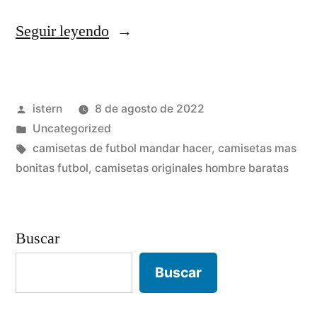
«camisetas
Seguir leyendo
futbol
quito»
Publicado
istern
8 de agosto de 2022
por
Publicado
Uncategorized
en
Etiquetas:
camisetas de futbol mandar hacer
,
camisetas mas
bonitas futbol
,
camisetas originales hombre baratas
Buscar
Buscar