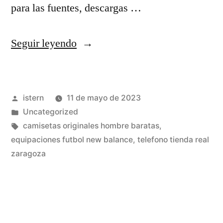
para las fuentes, descargas …
«donde
Seguir leyendo
comprar
camisetas
Publicado
istern
11 de mayo de 2023
nfl
por
Publicado
Uncategorized
en
en
Etiquetas:
camisetas originales hombre baratas
,
madrid»
equipaciones futbol new balance
,
telefono tienda real
zaragoza