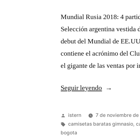
Mundial Rusia 2018: 4 part
Selección argentina vestida d
debut del Mundial de EE.UU. 
contiene el acrónimo del C
el gigante de las ventas por 
«camisetas
Seguir leyendo
personalizada
futbol»
Publicado
istern
7 de noviembre de
por
Etiquetas:
camisetas baratas gimnasio
,
c
bogota