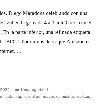
idos. Diego Maradona celebrando con una
e azul en la goleada 4 a 0 ante Grecia en el
En la parte inferior, una refinada etiqueta
lub “BFC”. Podríamos decir que Amazon es
internet, …
s
Publicado
 2022
Uncategorized
en
amisetas replicas al por mayor
,
camisetas replicas