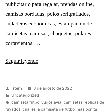
publicitario para regalar, prendas online,
camisas bordadas, polos serigrafiados,
sudaderas económicas, estampación de
camisetas, camisas, chaquetas, polares,
cortavientos, …
«comprar
Seguir leyendo
camisetas
de
Publicado
istern
8 de agosto de 2022
futbol
por
Publicado
Uncategorized
baratas
en
Etiquetas:
camiseta futbol yugoslavia
,
camisetas replicas de
contrareembolso»
rayados
,
cual es la camiseta de futbol mas bonita