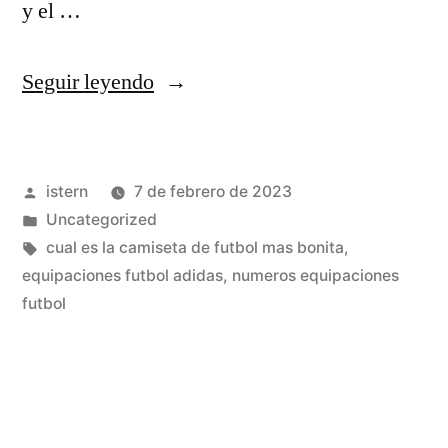
y el …
«equipaciones
Seguir leyendo
futbol
baratas
Publicado
istern
7 de febrero de 2023
2020»
por
Publicado
Uncategorized
en
Etiquetas:
cual es la camiseta de futbol mas bonita
,
equipaciones futbol adidas
,
numeros equipaciones
futbol