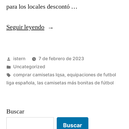
para los locales descontó …
«comprar
Seguir leyendo
camisetas
vetusta
Publicado
istern
7 de febrero de 2023
morla»
por
Publicado
Uncategorized
en
Etiquetas:
comprar camisetas lqsa
,
equipaciones de futbol
liga española
,
las camisetas más bonitas de fútbol
Buscar
Buscar