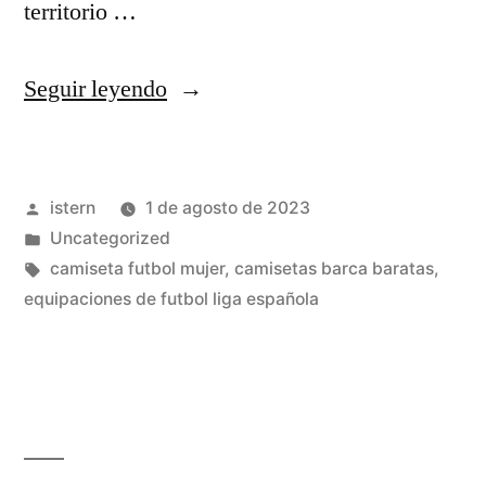
territorio …
«chandal
Seguir leyendo
real
madrid
Publicado
istern
1 de agosto de 2023
champions
por
Publicado
Uncategorized
2013»
en
Etiquetas:
camiseta futbol mujer
,
camisetas barca baratas
,
equipaciones de futbol liga española