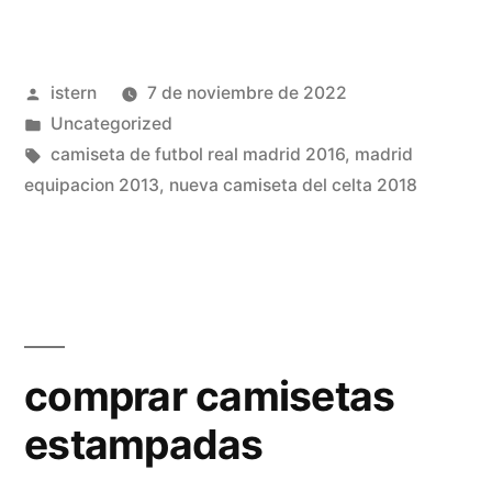
futbol
umbro»
Publicado
istern
7 de noviembre de 2022
por
Publicado
Uncategorized
en
Etiquetas:
camiseta de futbol real madrid 2016
,
madrid
equipacion 2013
,
nueva camiseta del celta 2018
comprar camisetas
estampadas