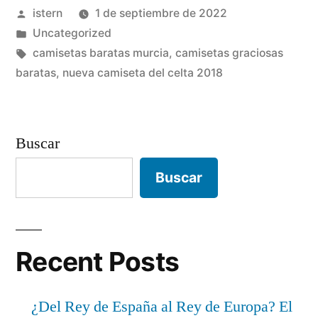
Publicado
istern
1 de septiembre de 2022
por
Publicado
Uncategorized
en
Etiquetas:
camisetas baratas murcia
,
camisetas graciosas
baratas
,
nueva camiseta del celta 2018
Buscar
Buscar
Recent Posts
¿Del Rey de España al Rey de Europa? El