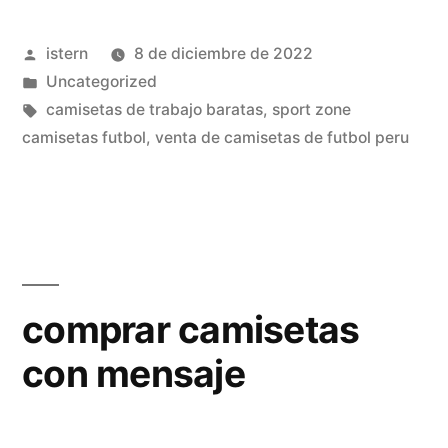
leganes»
Publicado
istern
8 de diciembre de 2022
por
Publicado
Uncategorized
en
Etiquetas:
camisetas de trabajo baratas
,
sport zone
camisetas futbol
,
venta de camisetas de futbol peru
comprar camisetas
con mensaje