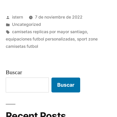
con
Publicado
istern
7 de noviembre de 2022
mensaje»
por
Publicado
Uncategorized
en
Etiquetas:
camisetas replicas por mayor santiago
,
equipaciones futbol personalizadas
,
sport zone
camisetas futbol
Buscar
Buscar
Recent Posts