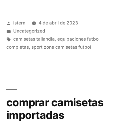
futbol
as»
Publicado
istern
4 de abril de 2023
por
Publicado
Uncategorized
en
Etiquetas:
camisetas tailandia
,
equipaciones futbol
completas
,
sport zone camisetas futbol
comprar camisetas
importadas