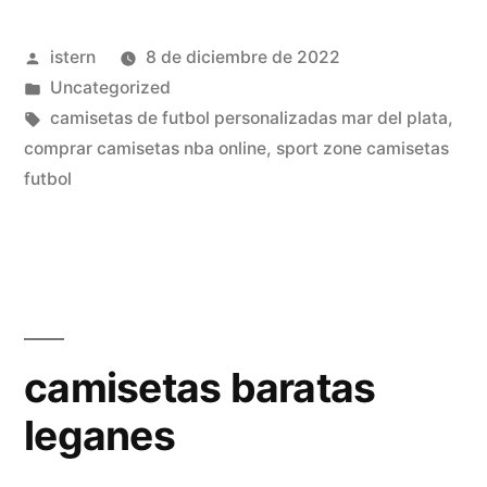
importadas»
Publicado
istern
8 de diciembre de 2022
por
Publicado
Uncategorized
en
Etiquetas:
camisetas de futbol personalizadas mar del plata
,
comprar camisetas nba online
,
sport zone camisetas
futbol
camisetas baratas
leganes