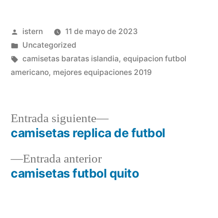
Publicado
istern
11 de mayo de 2023
por
Publicado
Uncategorized
en
Etiquetas:
camisetas baratas islandia
,
equipacion futbol
americano
,
mejores equipaciones 2019
Entrada
Entrada siguiente
siguiente:
camisetas replica de futbol
Navegación
Entrada
Entrada anterior
de
anterior:
camisetas futbol quito
entradas