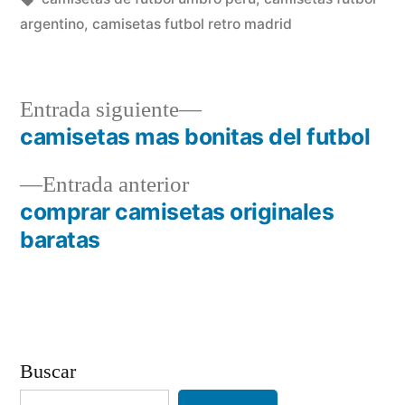
argentino
,
camisetas futbol retro madrid
Entrada
Entrada siguiente
siguiente:
camisetas mas bonitas del futbol
Navegación
Entrada
Entrada anterior
de
anterior:
comprar camisetas originales
entradas
baratas
Buscar