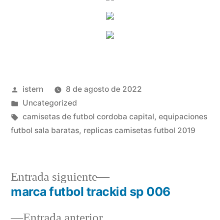
Publicado
istern
8 de agosto de 2022
por
Publicado
Uncategorized
en
Etiquetas:
camisetas de futbol cordoba capital
,
equipaciones
futbol sala baratas
,
replicas camisetas futbol 2019
Entrada
Entrada siguiente
siguiente:
marca futbol trackid sp 006
Navegación
Entrada
Entrada anterior