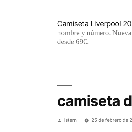
Saltar
al
Camiseta Liverpool 2
contenido
nombre y número. Nueva c
desde 69€.
camiseta d
Publicado
istern
25 de febrero de 
por