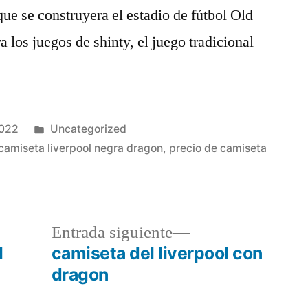
que se construyera el estadio de fútbol Old
ra los juegos de shinty, el juego tradicional
Publicado
2022
Uncategorized
en
camiseta liverpool negra dragon
,
precio de camiseta
a
Entrada
Entrada siguiente
r:
siguiente:
l
camiseta del liverpool con
dragon