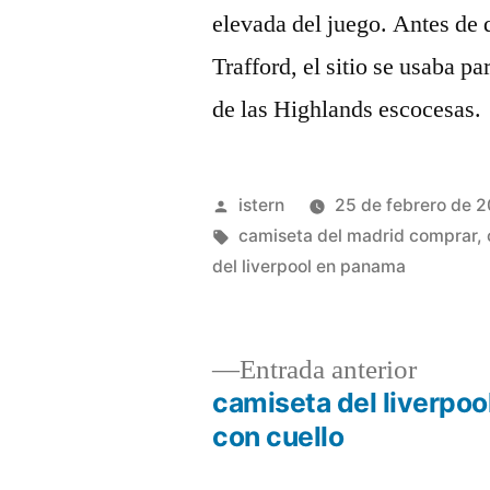
elevada del juego. Antes de 
Trafford, el sitio se usaba pa
de las Highlands escocesas.
Publicado
istern
25 de febrero de 
por
Etiquetas:
camiseta del madrid comprar
,
del liverpool en panama
Entrad
Entrada anterior
anterio
camiseta del liverpoo
Navegación
con cuello