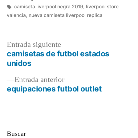
en
Etiquetas:
camiseta liverpool negra 2019
,
liverpool store
valencia
,
nueva camiseta liverpool replica
Entrada
Entrada siguiente
siguiente:
camisetas de futbol estados
Navegación
unidos
de
Entrada
Entrada anterior
entradas
anterior:
equipaciones futbol outlet
Buscar