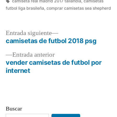
en
Etiquetas:
camiseta real madrid 2017 tailandia
,
camisetas
futbol liga brasileña
,
comprar camisetas sea shepherd
Entrada
Entrada siguiente
siguiente:
camisetas de futbol 2018 psg
Navegación
Entrada
Entrada anterior
de
anterior:
vender camisetas de futbol por
entradas
internet
Buscar