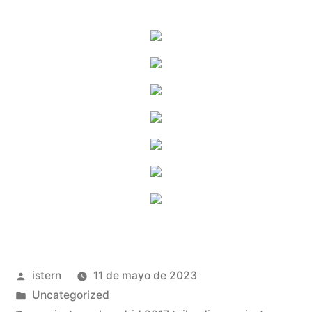
Publicado
istern
11 de mayo de 2023
por
Publicado
Uncategorized