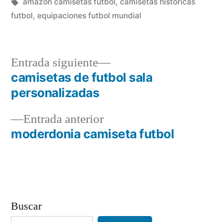
en
Etiquetas:
amazon camisetas futbol
,
camisetas historicas
futbol
,
equipaciones futbol mundial
Entrada
Entrada siguiente
siguiente:
camisetas de futbol sala
Navegación
personalizadas
de
Entrada
Entrada anterior
entradas
anterior:
moderdonia camiseta futbol
Buscar