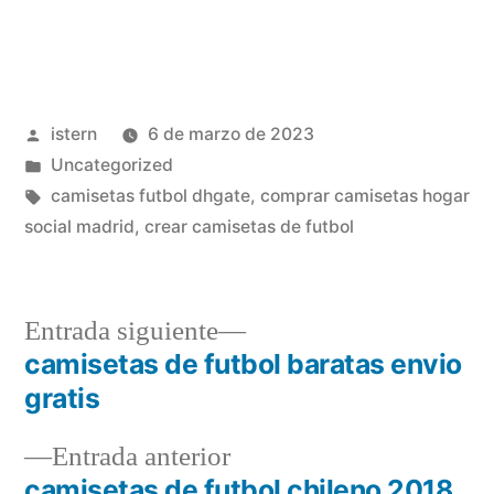
Publicado
istern
6 de marzo de 2023
por
Publicado
Uncategorized
en
Etiquetas:
camisetas futbol dhgate
,
comprar camisetas hogar
social madrid
,
crear camisetas de futbol
Entrada
Entrada siguiente
siguiente:
camisetas de futbol baratas envio
Navegación
gratis
de
Entrada
Entrada anterior
entradas
anterior:
camisetas de futbol chileno 2018