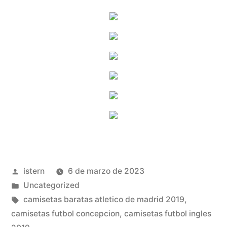
Publicado
istern
6 de marzo de 2023
por
Publicado
Uncategorized
en
Etiquetas:
camisetas baratas atletico de madrid 2019
,
camisetas futbol concepcion
,
camisetas futbol ingles