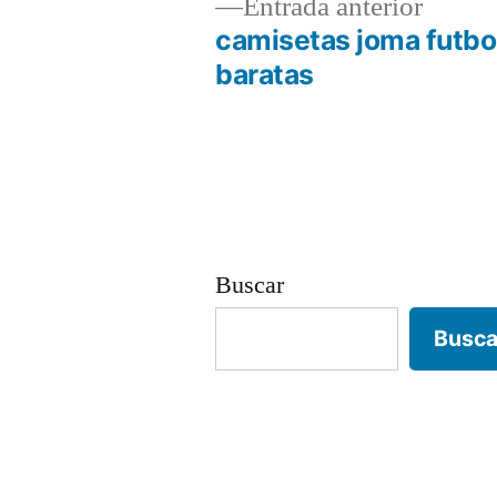
Entrad
Entrada anterior
anterio
camisetas joma futbo
Navegación
baratas
de
entradas
Buscar
Busca