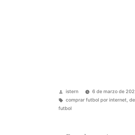
Publicado
istern
6 de marzo de 20
por
Etiquetas:
comprar futbol por internet
,
de
futbol