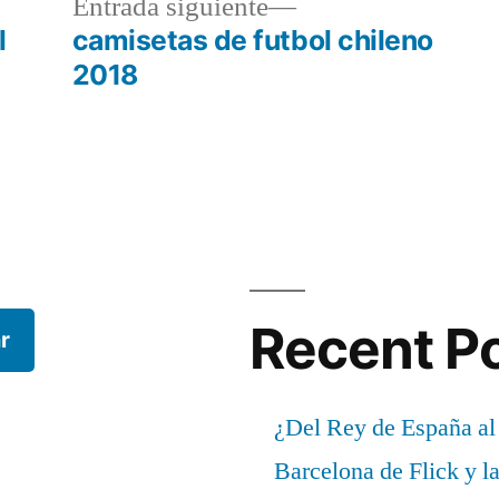
a
Entrada
Entrada siguiente
r:
siguiente:
l
camisetas de futbol chileno
2018
Recent P
r
¿Del Rey de España al
Barcelona de Flick y l