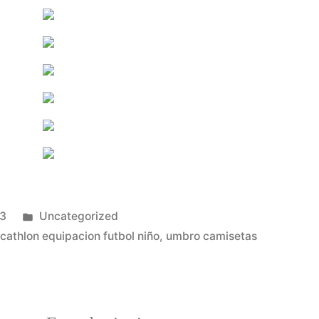
Publicado
23
Uncategorized
en
cathlon equipacion futbol niño
,
umbro camisetas