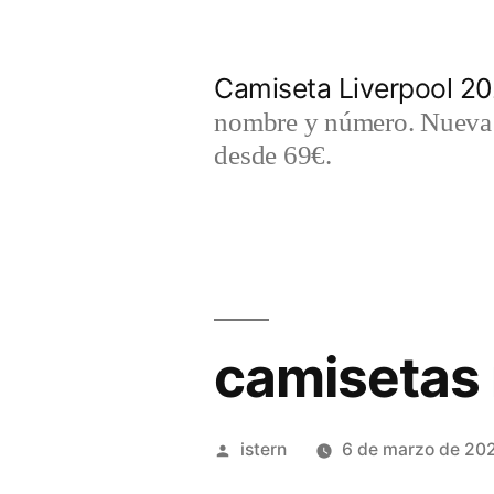
Saltar
al
Camiseta Liverpool 2
contenido
nombre y número. Nueva c
desde 69€.
camisetas 
Publicado
istern
6 de marzo de 20
por