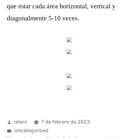
que rotar cada área horizontal, vertical y
diagonalmente 5-10 veces.
Publicado
istern
7 de febrero de 2023
por
Publicado
Uncategorized