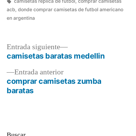
en
Etiquetas:
camisetas replica de futbol
,
comprar camisetas
acb
,
donde comprar camisetas de futbol americano
en argentina
Entrada
Entrada siguiente
siguiente:
camisetas baratas medellin
Navegación
Entrada
Entrada anterior
de
anterior:
comprar camisetas zumba
entradas
baratas
Buscar