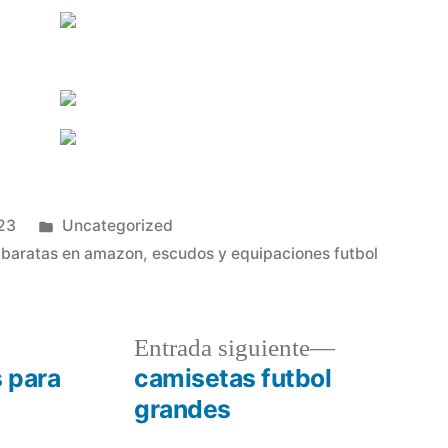
Publicado
023
Uncategorized
en
 baratas en amazon
,
escudos y equipaciones futbol
a
Entrada
Entrada siguiente
r:
siguiente:
s para
camisetas futbol
grandes