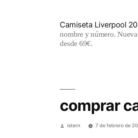
Saltar
al
Camiseta Liverpool 2
contenido
nombre y número. Nueva c
desde 69€.
comprar c
Publicado
istern
7 de febrero de 2
por