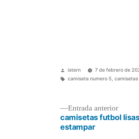
Publicado
istern
7 de febrero de 2
por
Etiquetas:
camiseta numero 5
,
camisetas
Entrad
Entrada anterior
anterio
camisetas futbol lisa
Navegación
estampar