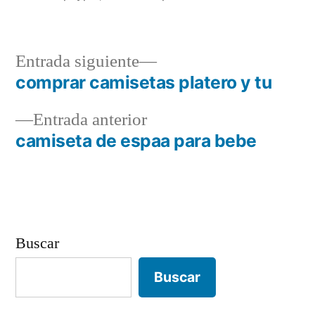
Entrada
Entrada siguiente
siguiente:
comprar camisetas platero y tu
Navegación
Entrada
Entrada anterior
de
anterior:
camiseta de espaa para bebe
entradas
Buscar
Buscar