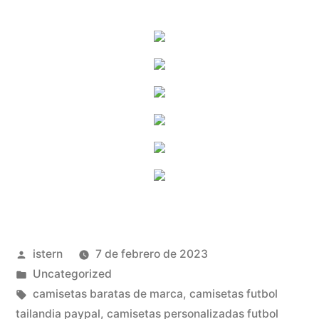
Publicado
istern
7 de febrero de 2023
por
Publicado
Uncategorized
en
Etiquetas:
camisetas baratas de marca
,
camisetas futbol
tailandia paypal
,
camisetas personalizadas futbol