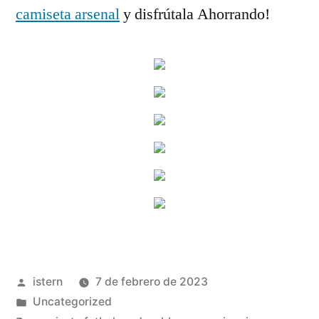
camiseta arsenal
y disfrútala Ahorrando!
Publicado
istern
7 de febrero de 2023
por
Publicado
Uncategorized