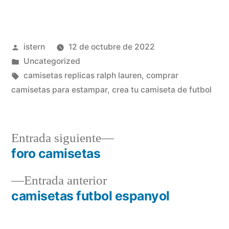
Publicado
istern
12 de octubre de 2022
por
Publicado
Uncategorized
en
Etiquetas:
camisetas replicas ralph lauren
,
comprar
camisetas para estampar
,
crea tu camiseta de futbol
Entrada
Entrada siguiente
siguiente:
foro camisetas
Navegación
Entrada
Entrada anterior
de
anterior:
camisetas futbol espanyol
entradas