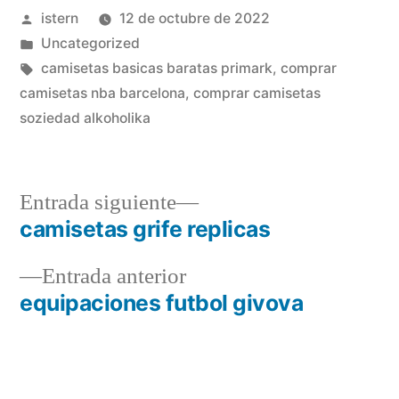
Publicado
istern
12 de octubre de 2022
por
Publicado
Uncategorized
en
Etiquetas:
camisetas basicas baratas primark
,
comprar
camisetas nba barcelona
,
comprar camisetas
soziedad alkoholika
Entrada
Entrada siguiente
siguiente:
camisetas grife replicas
Navegación
Entrada
Entrada anterior
de
anterior:
equipaciones futbol givova
entradas