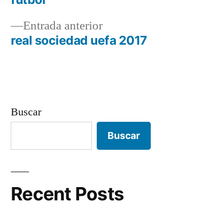
de
Entrada
Entrada anterior
entradas
anterior:
real sociedad uefa 2017
Buscar
Buscar
Recent Posts