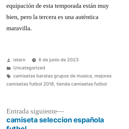
equipación de esta temporada están muy
bien, pero la tercera es una auténtica
maravilla.
Publicado
istern
6 de junio de 2023
por
Publicado
Uncategorized
en
Etiquetas:
camisetas baratas grupos de musica
,
mejores
camisetas futbol 2018
,
tienda camisetas futbol
Entrada
Entrada siguiente
siguiente:
camiseta seleccion española
Navegación
futbol