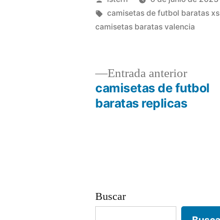
por
Etiquetas:
camisetas de futbol baratas xs
camisetas baratas valencia
Entrad
Entrada anterior
anterio
camisetas de futbol
Navegación
baratas replicas
de
entradas
Buscar
Busca