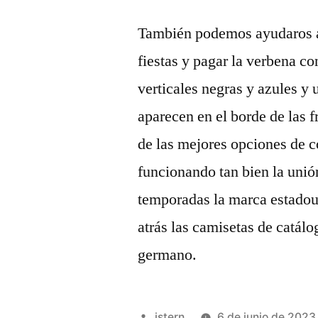
También podemos ayudaros a 
fiestas y pagar la verbena co
verticales negras y azules y 
aparecen en el borde de las 
de las mejores opciones de 
funcionando tan bien la unió
temporadas la marca estadoun
atrás las camisetas de catálo
germano.
Publicado
istern
6 de junio de 2023