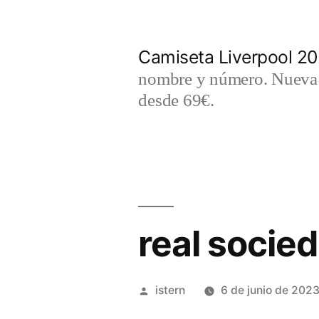
Saltar
al
Camiseta Liverpool 2
contenido
nombre y número. Nueva c
desde 69€.
real socie
Publicado
istern
6 de junio de 202
por