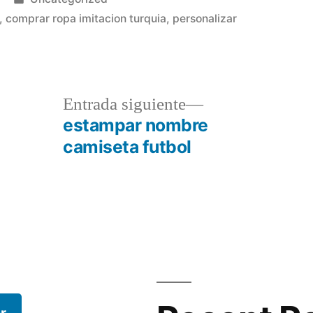
en
,
comprar ropa imitacion turquia
,
personalizar
a
Entrada
Entrada siguiente
r:
siguiente:
estampar nombre
camiseta futbol
r