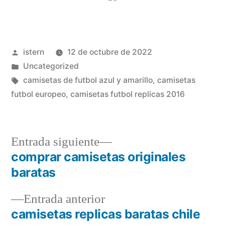
Publicado
istern
12 de octubre de 2022
por
Publicado
Uncategorized
en
Etiquetas:
camisetas de futbol azul y amarillo
,
camisetas
futbol europeo
,
camisetas futbol replicas 2016
Entrada
Entrada siguiente
siguiente:
comprar camisetas originales
Navegación
baratas
de
Entrada
Entrada anterior
entradas
anterior:
camisetas replicas baratas chile